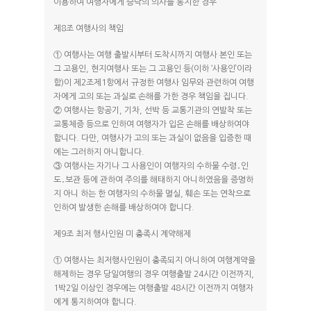
이용하여 여행자에게 승낙의 의사를 통지한 경우
제8조 여행사의 책임
① 여행사는 여행 출발시부터 도착시까지 여행사 본인 또는
그 고용인, 현지여행사 또는 그 고용인 등(이하 ‘사용인’이라
함)이 제2조제1항에서 규정한 여행사 임무와 관련하여 여행
자에게 고의 또는 과실로 손해를 가한 경우 책임을 집니다.
② 여행사는 항공기, 기차, 선박 등 교통기관의 연발착 또는
교통체증 등으로 인하여 여행자가 입은 손해를 배상하여야
합니다. 다만, 여행사가 고의 또는 과실이 없음을 입증한 때
에는 그러하지 아니합니다.
③ 여행사는 자기나 그 사용인이 여행자의 수하물 수령․인
도․보관 등에 관하여 주의를 해태하지 아니하였음을 증명하
지 아니 하는 한 여행자의 수하물 멸실, 훼손 또는 연착으로
인하여 발생한 손해를 배상하여야 합니다.
제9조 최저 행사인원 미 충족시 계약해제
① 여행사는 최저행사인원이 충족되지 아니하여 여행계약을
해제하는 경우 당일여행의 경우 여행출발 24시간 이전까지,
1박2일 이상인 경우에는 여행출발 48시간 이전까지 여행자
에게 통지하여야 합니다.