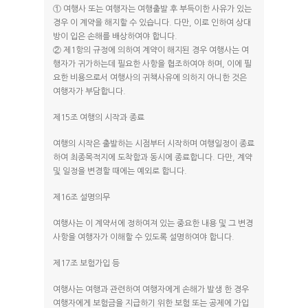
① 여행사 또는 여행자는 여행출발 후 부득이한 사유가 있는
경우 이 계약을 해지할 수 있습니다. 다만, 이로 인하여 상대
방이 입은 손해를 배상하여야 합니다.
② 제1항의 규정에 의하여 계약이 해지된 경우 여행사는 여
행자가 귀가하는데 필요한 사항을 협조하여야 하며, 이에 필
요한 비용으로서 여행사의 귀책사유에 의하지 아니한 것은
여행자가 부담합니다.
제15조 여행의 시작과 종료
여행의 시작은 출발하는 시점부터 시작하며 여행일정이 종료
하여 최종목적지에 도착함과 동시에 종료합니다. 다만, 계약
및 일정을 변경할 때에는 예외로 합니다.
제16조 설명의무
여행사는 이 계약서에 정하여져 있는 중요한 내용 및 그 변경
사항을 여행자가 이해할 수 있도록 설명하여야 합니다.
제17조 보험가입 등
여행사는 여행과 관련하여 여행자에게 손해가 발생 한 경우
여행자에게 보험금을 지급하기 위한 보험 또는 공제에 가입