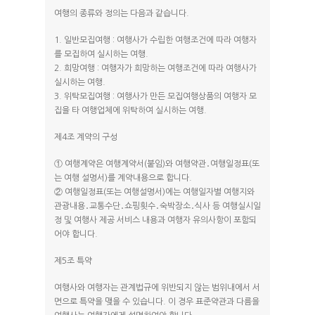
여행의 종류와 정의는 다음과 같습니다.
1. 일반모집여행 : 여행사가 수립한 여행조건에 따라 여행자
를 모집하여 실시하는 여행.
2. 희망여행 : 여행자가 희망하는 여행조건에 따라 여행사가
실시하는 여행.
3. 위탁모집여행 : 여행사가 만든 모집여행상품의 여행자 모
집을 타 여행업체에 위탁하여 실시하는 여행.
제4조 계약의 구성
① 여행계약은 여행계약서(붙임)와 여행약관․여행일정표(또
는 여행 설명서)를 계약내용으로 합니다.
② 여행일정표(또는 여행설명서)에는 여행일자별 여행지와
관광내용․교통수단․쇼핑횟수․숙박장소․식사 등 여행실시일
정 및 여행사 제공 서비스 내용과 여행자 유의사항이 포함되
어야 합니다.
제5조 특약
여행사와 여행자는 관계법규에 위반되지 않는 범위내에서 서
면으로 특약을 맺을 수 있습니다. 이 경우 표준약관과 다름을