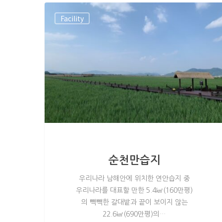
Facility
순천만습지
우리나라 남해안에 위치한 연안습지 중
우리나라를 대표할 만한 5.4㎢(160만평)
의 빽빽한 갈대밭과 끝이 보이지 않는
22.6㎢(690만평)의…