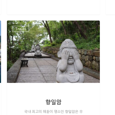
Travel
향일암
국내 최고의 해돋이 명소인 향일암은 우