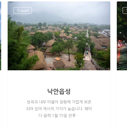
Travel
낙안읍성
성곽과 내부 마을이 원형에 가깝게 보존
되어 있어 역사적 가치가 높습니다. 해마
다 음력 1월 15일 전후…