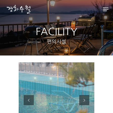
FACILITY
Hit enter to search or ESC to close
편의시설