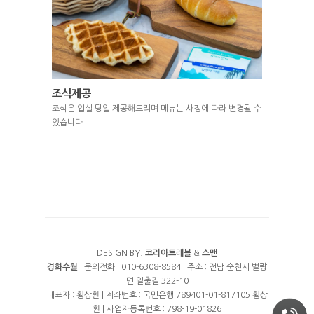
조식제공
조식은 입실 당일 제공해드리며 메뉴는 사정에 따라 변경될 수
있습니다.
DESIGN BY.
코리아트래블
&
스맨
경화수월
| 문의전화 : 010-6308-8584 | 주소 : 전남 순천시 별량
면 일출길 322-10
대표자 : 황상환 | 계좌번호 : 국민은행 789401-01-817105 황상
환 | 사업자등록번호 : 798-19-01826