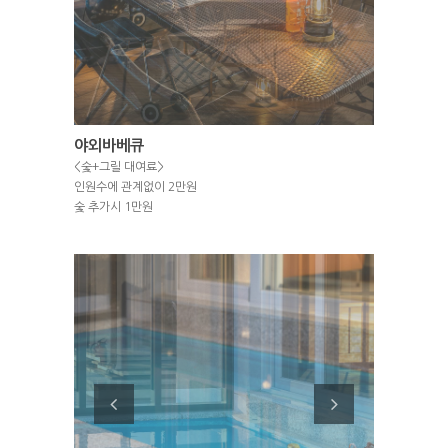
야외바베큐
<숯+그릴 대여료>
인원수에 관계없이 2만원
숯 추가시 1만원